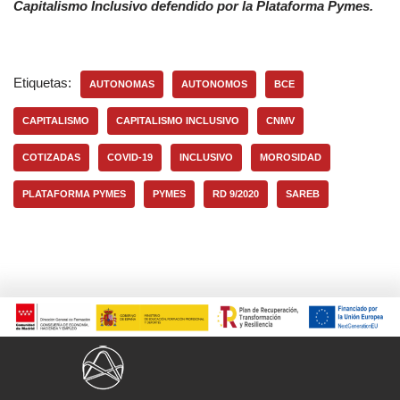
Capitalismo Inclusivo defendido por la Plataforma Pymes.
Etiquetas:
AUTONOMAS
AUTONOMOS
BCE
CAPITALISMO
CAPITALISMO INCLUSIVO
CNMV
COTIZADAS
COVID-19
INCLUSIVO
MOROSIDAD
PLATAFORMA PYMES
PYMES
RD 9/2020
SAREB