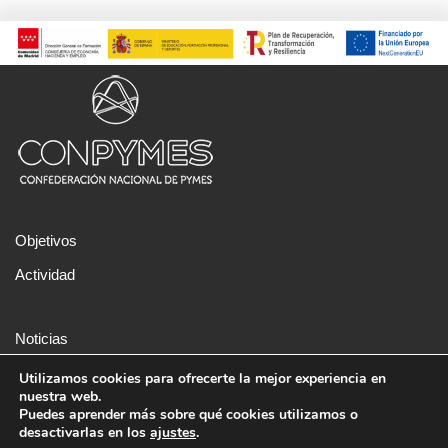
Objetivos
Actividad
Noticias
Aviso legal
Utilizamos cookies para ofrecerte la mejor experiencia en
nuestra web.
Política de cookies
Puedes aprender más sobre qué cookies utilizamos o
desactivarlas en los
ajustes
.
Sede: C/ Alejandro Ferrant, 3, Local, 28045-Madrid T. 91 737 01