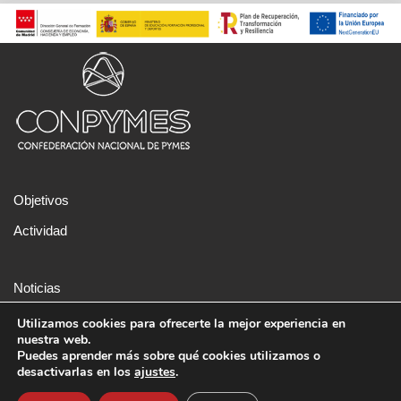
Objetivos
Actividad
Noticias
Aviso legal
Utilizamos cookies para ofrecerte la mejor experiencia en
nuestra web.
Política de cookies
Puedes aprender más sobre qué cookies utilizamos o
desactivarlas en los
ajustes
.
Sede: C/ Alejandro Ferrant, 3, Local, 28045-Madrid T. 91 737 01
70 Administración: info@conpymes.org Comunicación: