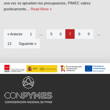
una vez se aprueben los presupuestos, PIMEC valora
positivamente…
Read More »
« Anterior
1
…
5
6
7
8
9
…
13
Siguiente »